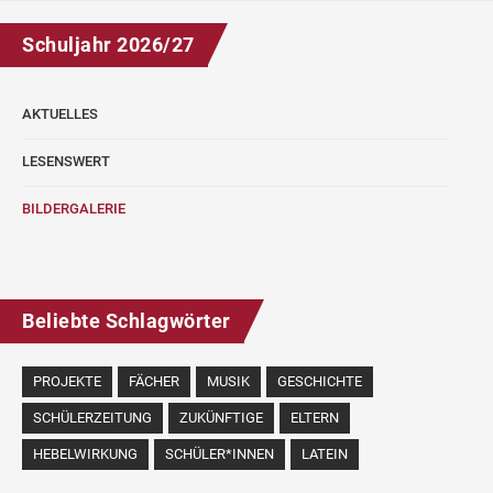
Schuljahr 2026/27
AKTUELLES
LESENSWERT
BILDERGALERIE
Beliebte Schlagwörter
PROJEKTE
FÄCHER
MUSIK
GESCHICHTE
SCHÜLERZEITUNG
ZUKÜNFTIGE
ELTERN
HEBELWIRKUNG
SCHÜLER*INNEN
LATEIN