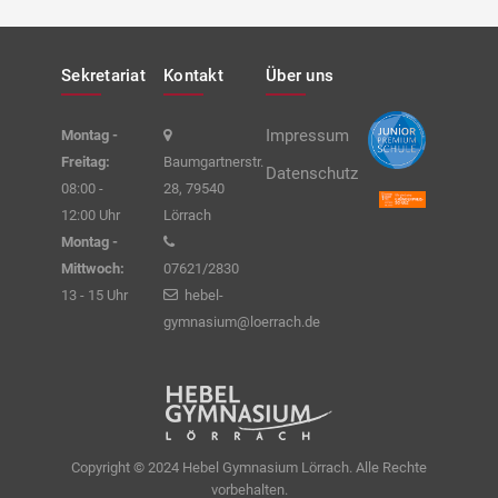
Sekretariat
Kontakt
Über uns
Impressum
Montag -
Freitag:
Baumgartnerstr.
Datenschutz
08:00 -
28, 79540
12:00 Uhr
Lörrach
Montag -
Mittwoch:
07621/2830
13 - 15 Uhr
hebel-
gymnasium@loerrach.de
Copyright © 2024 Hebel Gymnasium Lörrach. Alle Rechte
vorbehalten.